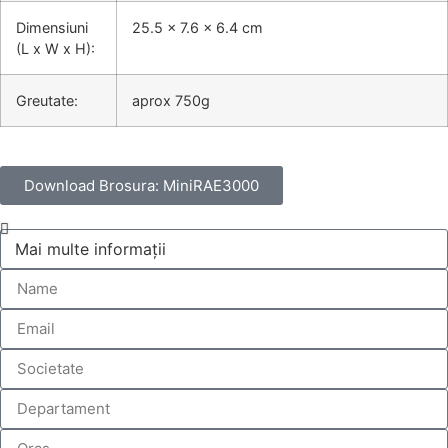
Dimensiuni
25.5 x 7.6 x 6.4 cm
(L x W x H):
Greutate:
aprox 750g
Download Brosura: MiniRAE3000