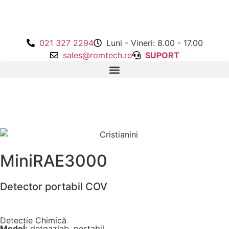
021 327 2294
Luni - Vineri: 8.00 - 17.00
sales@romtech.ro
SUPORT
MiniRAE3000
Detector portabil COV
Detecție Chimică
Model:
detgazlab
,
portabil