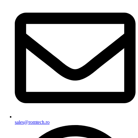
sales@romtech.ro