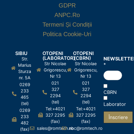
GDPR
ANPC.ro
Termeni Și Condiții
Politica Cookie-Uri
SIBIU
OTOPENI
OTOPENI
(LABORATOR)
(CBRN)
NEWSLETTE
Str.
Str Nicolae
Str Nicolae
*
Marius
Grigorescu,
Grigorescu,
Sturza
Nr 13
Nr 13
nr. 5A
021
021
0269
327
327
233
CBRN
2294
2294
465
(tel)
(tel)
(tel)
Laborator
Tel:+4021
Tel:+4021
0269
327 2295
327 2295
233
(fax)
(fax)
482
sales@romtech.ro
nbc@romtech.ro
(fax)