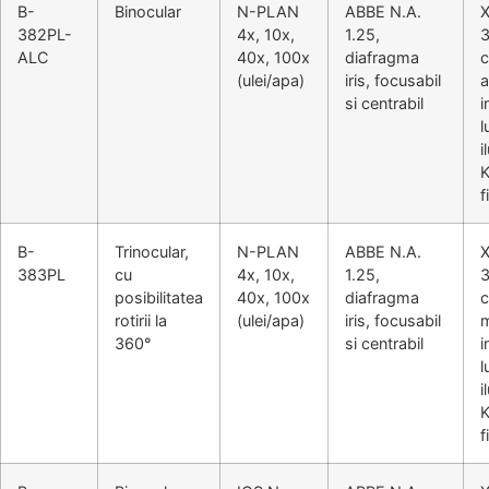
B-
Binocular
N-PLAN
ABBE N.A.
382PL-
4x, 10x,
1.25,
3
ALC
40x, 100x
diafragma
c
(ulei/apa)
iris, focusabil
a
si centrabil
i
l
i
K
f
B-
Trinocular,
N-PLAN
ABBE N.A.
383PL
cu
4x, 10x,
1.25,
3
posibilitatea
40x, 100x
diafragma
c
rotirii la
(ulei/apa)
iris, focusabil
m
360°
si centrabil
i
l
i
K
f