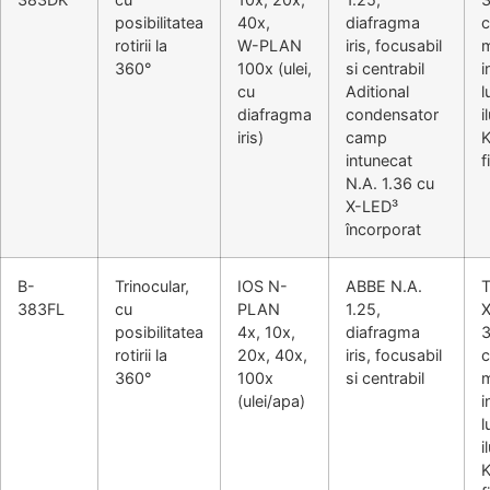
posibilitatea
40x,
diafragma
c
rotirii la
W-PLAN
iris, focusabil
m
360°
100x (ulei,
si centrabil
i
cu
Aditional
l
diafragma
condensator
i
iris)
camp
K
intunecat
f
N.A. 1.36 cu
X-LED³
încorporat
B-
Trinocular,
IOS N-
ABBE N.A.
T
383FL
cu
PLAN
1.25,
posibilitatea
4x, 10x,
diafragma
3
rotirii la
20x, 40x,
iris, focusabil
c
360°
100x
si centrabil
m
(ulei/apa)
i
l
i
K