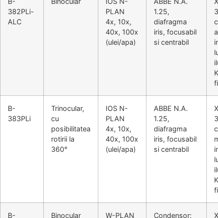
B-
Binocular
IOS N-
ABBE N.A.
382PLi-
PLAN
1.25,
3
ALC
4x, 10x,
diafragma
c
40x, 100x
iris, focusabil
a
(ulei/apa)
si centrabil
i
l
i
K
f
B-
Trinocular,
IOS N-
ABBE N.A.
383PLi
cu
PLAN
1.25,
3
posibilitatea
4x, 10x,
diafragma
c
rotirii la
40x, 100x
iris, focusabil
m
360°
(ulei/apa)
si centrabil
i
l
i
K
f
B-
Binocular
W-PLAN
Condensor: