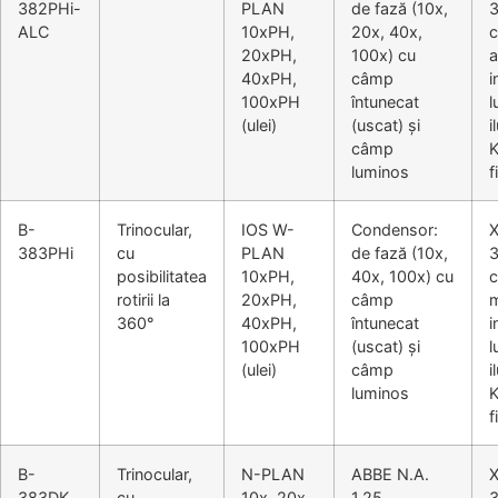
382PHi-
PLAN
de fază (10x,
3
ALC
10xPH,
20x, 40x,
c
20xPH,
100x) cu
a
40xPH,
câmp
i
100xPH
întunecat
l
(ulei)
(uscat) și
i
câmp
K
luminos
f
B-
Trinocular,
IOS W-
Condensor:
383PHi
cu
PLAN
de fază (10x,
3
posibilitatea
10xPH,
40x, 100x) cu
c
rotirii la
20xPH,
câmp
m
360°
40xPH,
întunecat
i
100xPH
(uscat) și
l
(ulei)
câmp
i
luminos
K
f
B-
Trinocular,
N-PLAN
ABBE N.A.
383DK
cu
10x, 20x,
1.25,
3