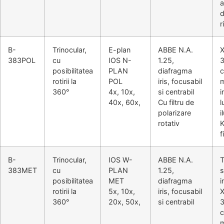
a
d
r
B-
Trinocular,
E-plan
ABBE N.A.
383POL
cu
IOS N-
1.25,
3
posibilitatea
PLAN
diafragma
c
rotirii la
POL
iris, focusabil
m
360°
4x, 10x,
si centrabil
i
40x, 60x,
Cu filtru de
l
polarizare
i
rotativ
K
f
B-
Trinocular,
IOS W-
ABBE N.A.
T
383MET
cu
PLAN
1.25,
s
posibilitatea
MET
diafragma
i
rotirii la
5x, 10x,
iris, focusabil
360°
20x, 50x,
si centrabil
3
c
m