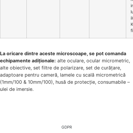
i
l
i
K
f
La oricare dintre aceste microscoape, se pot comanda
echipamente adiționale:
alte oculare, ocular micrometric,
alte obiective, set filtre de polarizare, set de curățare,
adaptoare pentru cameră, lamele cu scală micrometrică
(1mm/100 & 10mm/100), husă de protecție, consumabile –
ulei de imersie.
GDPR