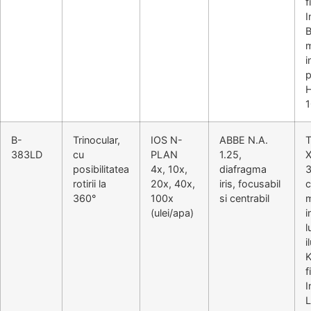
f
I
B
m
i
p
B-
Trinocular,
IOS N-
ABBE N.A.
T
383LD
cu
PLAN
1.25,
posibilitatea
4x, 10x,
diafragma
3
rotirii la
20x, 40x,
iris, focusabil
c
360°
100x
si centrabil
m
(ulei/apa)
i
l
i
K
f
I