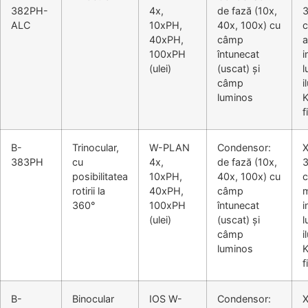
382PH-
4x,
de fază (10x,
3
ALC
10xPH,
40x, 100x) cu
c
40xPH,
câmp
a
100xPH
întunecat
i
(ulei)
(uscat) și
l
câmp
i
luminos
K
f
B-
Trinocular,
W-PLAN
Condensor:
383PH
cu
4x,
de fază (10x,
3
posibilitatea
10xPH,
40x, 100x) cu
c
rotirii la
40xPH,
câmp
m
360°
100xPH
întunecat
i
(ulei)
(uscat) și
l
câmp
i
luminos
K
f
B-
Binocular
IOS W-
Condensor: