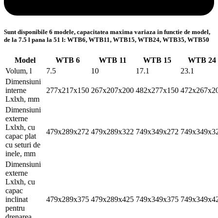
Sunt disponibile 6 modele, capacitatea maxima variaza in functie de model,
de la 7.5 l pana la 51 l: WTB6, WTB11, WTB15, WTB24, WTB35, WTB50
Model
WTB 6
WTB 11
WTB 15
WTB 24
Volum, l
7.5
10
17.1
23.1
Dimensiuni
interne
277x217x150
267x207x200
482x277x150
472x267x2
Lxlxh, mm
Dimensiuni
externe
Lxlxh, cu
479x289x272
479x289x322
749x349x272
749x349x3
capac plat
cu seturi de
inele, mm
Dimensiuni
externe
Lxlxh, cu
capac
inclinat
479x289x375
479x289x425
749x349x375
749x349x4
pentru
drenarea