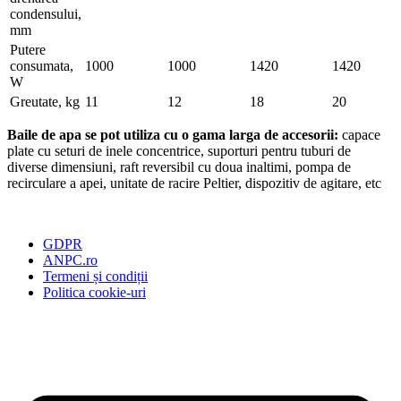
condensului,
mm
Putere
consumata,
1000
1000
1420
1420
W
Greutate, kg
11
12
18
20
Baile de apa se pot utiliza cu o gama larga de accesorii:
capace
plate cu seturi de inele concentrice, suporturi pentru tuburi de
diverse dimensiuni, raft reversibil cu doua inaltimi, pompa de
recirculare a apei, unitate de racire Peltier, dispozitiv de agitare, etc
GDPR
ANPC.ro
Termeni și condiții
Politica cookie-uri