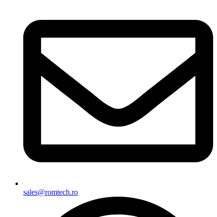
sales@romtech.ro