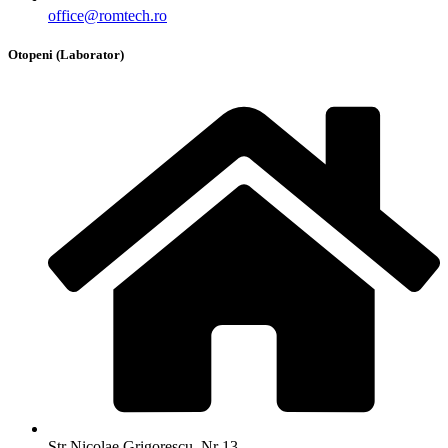
office@romtech.ro
Otopeni (Laborator)
Str Nicolae Grigorescu, Nr 13