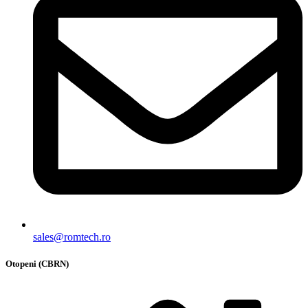
sales@romtech.ro
Otopeni (CBRN)