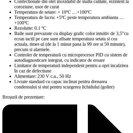
Confectionate din otel inoxidabil de inalta calitate, rezistent la
coroziune, usor de curat
Temperatura de setare: + 10ºC …+100ºC
Temperatura de lucru: +5ºC peste temperatura ambianta …
+100ºC
Rezolutie: 0.1 ºC
Baile sunt prevazute cu display grafic color intuitiv de 3,5”cu
ecran tactil pe care sunt afisate temperatura setata si cea
actuala, timer-ul (de la 1 minut pana la 99 ore si 59 minute),
precum si alarmele.
Controler de temperatură cu microprocesor PID cu sistem de
autodiagnosticare integrat, cu indicator de eroare
Limitator de temperatură independent pentru a opri incalzirea
în caz de defectiune
Alimentare: 230 V c.a., 50 Hz
Livrate standard cu capac inclinat pentru drenarea
condensului si stut pentru scurgerea lichidului (golire)
Broșură de prezentare: