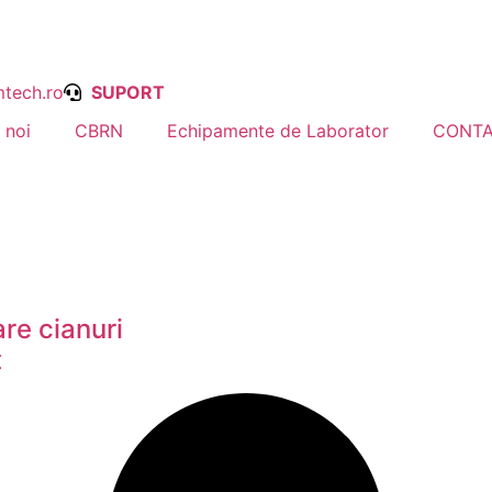
tech.ro
SUPORT
 noi
CBRN
Echipamente de Laborator
CONT
re cianuri
t