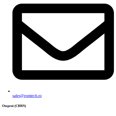
sales@romtech.ro
Otopeni (CBRN)