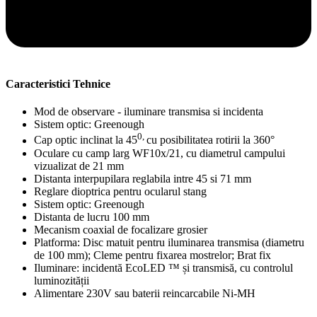
Caracteristici Tehnice
Mod de observare - iluminare transmisa si incidenta
Sistem optic: Greenough
0,
Cap optic inclinat la 45
cu posibilitatea rotirii la 360°
Oculare cu camp larg WF10x/21, cu diametrul campului
vizualizat de 21 mm
Distanta interpupilara reglabila intre 45 si 71 mm
Reglare dioptrica pentru ocularul stang
Sistem optic: Greenough
Distanta de lucru 100 mm
Mecanism coaxial de focalizare grosier
Platforma: Disc matuit pentru iluminarea transmisa (diametru
de 100 mm); Cleme pentru fixarea mostrelor; Brat fix
Iluminare: incidentă EcoLED ™ și transmisă, cu controlul
luminozității
Alimentare 230V sau baterii reincarcabile Ni-MH