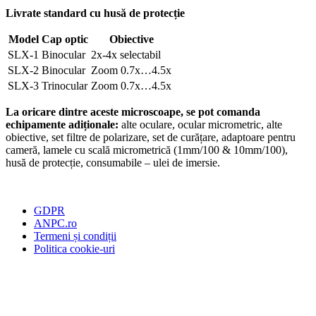
Livrate standard cu husă de protecție
Model
Cap optic
Obiective
SLX-1
Binocular
2x-4x selectabil
SLX-2
Binocular
Zoom 0.7x…4.5x
SLX-3
Trinocular
Zoom 0.7x…4.5x
La oricare dintre aceste microscoape, se pot comanda
echipamente adiționale:
alte oculare, ocular micrometric, alte
obiective, set filtre de polarizare, set de curățare, adaptoare pentru
cameră, lamele cu scală micrometrică (1mm/100 & 10mm/100),
husă de protecție, consumabile – ulei de imersie.
GDPR
ANPC.ro
Termeni și condiții
Politica cookie-uri