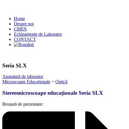
Home
Despre noi
CBRN
Echipamente de Laborator
CONTACT
Seria SLX
Aparatură de laborator
Microscoape Educaționale
>
Optică
Stereomicroscoape
educaționale Seria SLX
Broșură de prezentare: