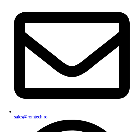
sales@romtech.ro