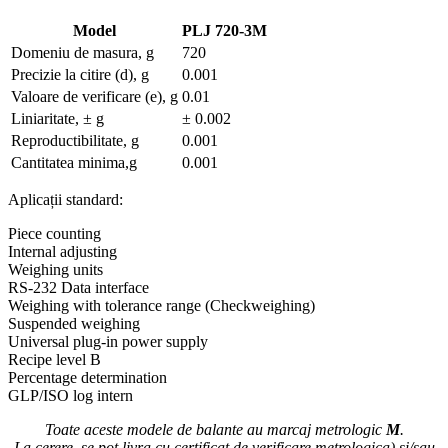
Model
PLJ 720-3M
Domeniu de masura, g
720
Precizie la citire (d), g
0.001
Valoare de verificare (e), g
0.01
Liniaritate, ± g
± 0.002
Reproductibilitate, g
0.001
Cantitatea minima,g
0.001
Aplicații standard:
Piece counting
Internal adjusting
Weighing units
RS-232 Data interface
Weighing with tolerance range (Checkweighing)
Suspended weighing
Universal plug-in power supply
Recipe level B
Percentage determination
GLP/ISO log intern
Toate aceste modele de balante au marcaj metrologic
M
.
La cerere, se pot livra cu certificat de verificare metrologica) si/sau