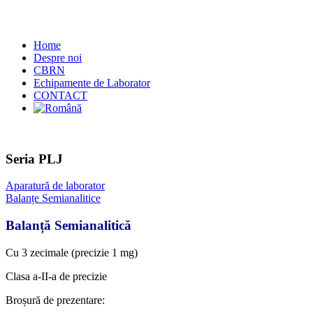
Home
Despre noi
CBRN
Echipamente de Laborator
CONTACT
Seria PLJ
Aparatură de laborator
Balanțe Semianalitice
Balanță Semianalitică
Cu 3 zecimale (precizie 1 mg)
Clasa a-II-a de precizie
Broșură de prezentare: