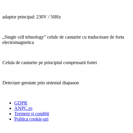
adaptor principal: 230V / 50Hz
„Single cell tehnology” celule de cantarire cu traductoare de forta
electromagnetica
Celula de cantarire pe principiul compensarii fortei
Detectare greutate prin sistemul diapason
GDPR
ANPC.ro
Termeni și condiții
Politica cookie-uri